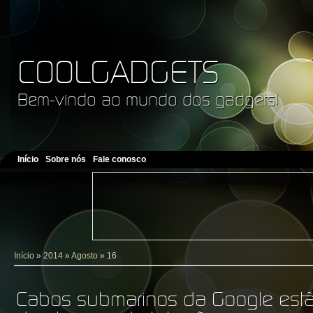
COOLGADGETS
Bem-vindo ao mundo dos gadgets!
Início
Sobre nós
Fale conosco
Início
»
2014
»
Agosto
»
16
Cabos submarinos da Google estã