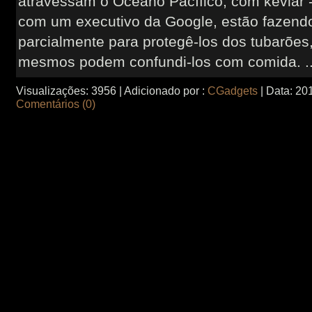
atravessam o Oceano Pacífico, com kevlar 
com um executivo da Google, estão fazendo
parcialmente para protegê-los dos tubarões,
mesmos podem confundi-los com comida.
.
Visualizações:
3956
|
Adicionado por :
CGadgets
|
Data:
20
Comentários (0)