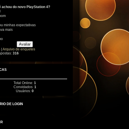
 achou do novo PlayStation 4?
l
 bom
u minhas expectativas
ava mais
mo
s
|
Arquivo de enquetes
spostas:
316
ICAS
Total Online:
1
Convidados:
1
Usuários:
0
IO DE LOGIN
AR