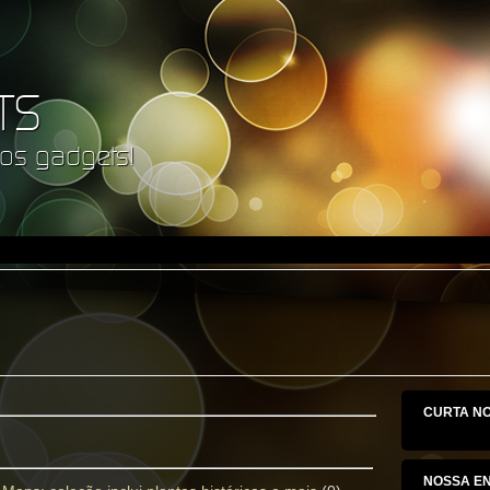
TS
os gadgets!
CURTA N
NOSSA E