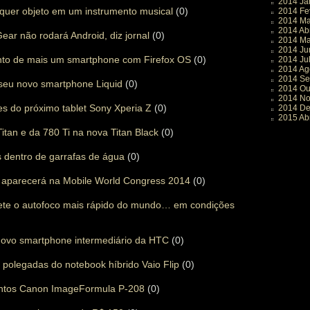
2014 Ja
quer objeto em um instrumento musical
(0)
2014 Fe
2014 Ma
2014 Abr
r não rodará Android, diz jornal
(0)
2014 Ma
2014 Ju
to de mais um smartphone com Firefox OS
(0)
2014 Ju
2014 Ag
2014 Se
seu novo smartphone Liquid
(0)
2014 Ou
2014 N
s do próximo tablet Sony Xperia Z
(0)
2014 D
2015 Abr
itan e da 780 Ti na nova Titan Black
(0)
 dentro de garrafas de água
(0)
aparecerá na Mobile World Congress 2014
(0)
te o autofoco mais rápido do mundo… em condições
ovo smartphone intermediário da HTC
(0)
 polegadas do notebook híbrido Vaio Flip
(0)
entos Canon ImageFormula P-208
(0)