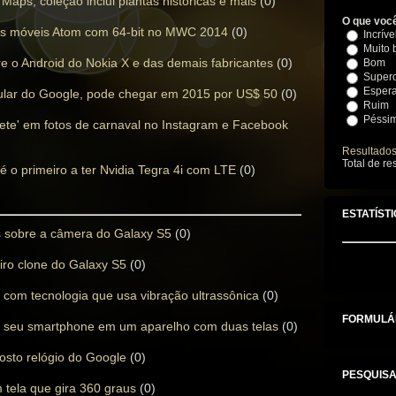
Maps; coleção inclui plantas históricas e mais
(0)
O que você
res móveis Atom com 64-bit no MWC 2014
(0)
Incríve
Muito
re o Android do Nokia X e das demais fabricantes
(0)
Bom
Supero
Esper
dular do Google, pode chegar em 2015 por US$ 50
(0)
Ruim
Péssi
nfete' em fotos de carnaval no Instagram e Facebook
Resultado
Total de re
o primeiro a ter Nvidia Tegra 4i com LTE
(0)
ESTATÍST
 sobre a câmera do Galaxy S5
(0)
iro clone do Galaxy S5
(0)
t com tecnologia que usa vibração ultrassônica
(0)
FORMULÁR
a seu smartphone em um aparelho com duas telas
(0)
sto relógio do Google
(0)
PESQUIS
 tela que gira 360 graus
(0)