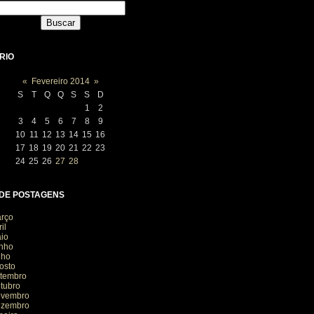
RIO
«
Fevereiro 2014
»
S
T
Q
Q
S
S
D
1
2
3
4
5
6
7
8
9
10
11
12
13
14
15
16
17
18
19
20
21
22
23
24
25
26
27
28
 DE POSTAGENS
rço
il
io
nho
lho
osto
tembro
tubro
ovembro
ezembro