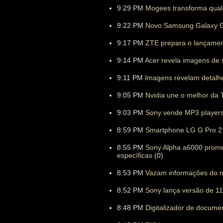
9:29 PM
Mogees transforma qual
9:22 PM
Novo Samsung Galaxy Gea
9:17 PM
ZTE prepara o lançamen
9:14 PM
Acer revela imagens de 
9:11 PM
Imagens revelam detalhe
9:05 PM
Nvidia une o melhor da T
9:03 PM
Sony vende MP3 players
8:59 PM
Smartphone LG G Pro 2 
8:55 PM
Sony Alpha a6000 prome
específicas
(0)
8:53 PM
Vazam informações do n
8:52 PM
Sony lança versão de 11
8:48 PM
Digitalizador de docum