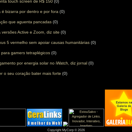
onta touch screen de R$ 150
(0)
é bizarra por dentro e por fora
(0)
ação que aguenta pancadas
(0)
versões Active e Zoom, diz site
(0)
us 5 vermelho sem apoiar causas humanitárias
(0)
 para gamers tetraplégicos
(0)
amento por energia solar no iWatch, diz jornal
(0)
zer o seu coração bater mais forte
(0)
Copyright MyCorp © 2026