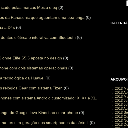
ricado pelas marcas Meizu e bq
(0)
es da Panasonic que aguentam uma boa briga
(0)
CALENDÁ
ia a D4s
(0)
dentes elétrica e interativa com Bluetooth
(0)
ionne Elife S5.5 aposta no design
(0)
one com dois sistemas operacionais
(0)
ra tecnológica da Huawei
(0)
ARQUIVO
 relógios Gear com sistema Tizen
(0)
2013 Ma
2013 Abr
2013 Ma
phones com sistema Android customizado: X, X+ e XL.
2013 Ju
2013 Ju
2013 Ag
Tango do Google leva Kinect ao smartphone
(0)
2013 Se
2013 Ou
2013 N
 na terceira geração dos smartphones da série L
(0)
2013 D