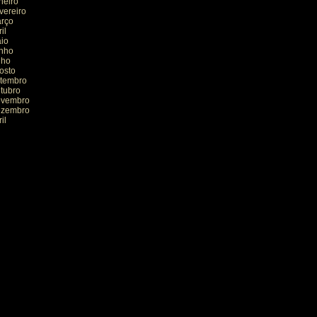
neiro
vereiro
rço
il
io
nho
lho
osto
tembro
tubro
ovembro
ezembro
il