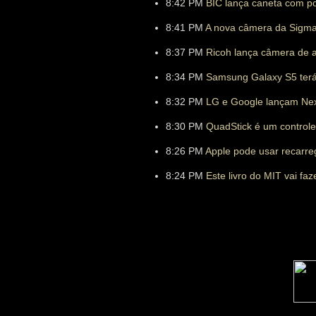
8:42 PM
BIC lança caneta com p
8:41 PM
A nova câmera da Sigma 
8:37 PM
Ricoh lança câmera de 
8:34 PM
Samsung Galaxy S5 terá 
8:32 PM
LG e Google lançam Nex
8:30 PM
QuadStick é um controle
8:26 PM
Apple pode usar recarreg
8:24 PM
Este livro do MIT vai fa