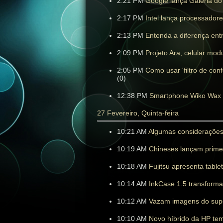
2:21 PM
Google lança Galeria do 
2:17 PM
Intel lança processado
2:13 PM
Entenda a diferença ent
2:09 PM
Projeto Ara, celular mo
2:05 PM
Como usar 'filtro de co
(0)
12:38 PM
Smartphone Wiko Wax é 
27 Fevereiro, Quinta-feira
10:21 AM
Algumas considerações
10:19 AM
Chineses lançam prime
10:18 AM
Fujitsu apresenta table
10:14 AM
InkCase 1.5 transform
10:12 AM
Vazam imagens do supo
10:10 AM
Novo híbrido da HP tem