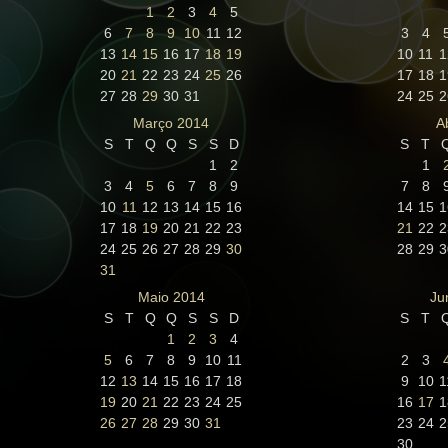
1
2
3
4
5
6
7
8
9
10
11
12
3
4
13
14
15
16
17
18
19
10
11
1
20
21
22
23
24
25
26
17
18
1
27
28
29
30
31
24
25
2
Março 2014
A
S
T
Q
Q
S
S
D
S
T
1
2
1
3
4
5
6
7
8
9
7
8
10
11
12
13
14
15
16
14
15
1
17
18
19
20
21
22
23
21
22
2
24
25
26
27
28
29
30
28
29
3
31
Maio 2014
Ju
S
T
Q
Q
S
S
D
S
T
1
2
3
4
5
6
7
8
9
10
11
2
3
12
13
14
15
16
17
18
9
10
1
19
20
21
22
23
24
25
16
17
1
26
27
28
29
30
31
23
24
2
30