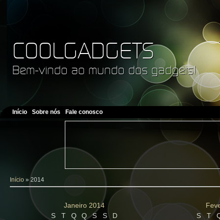
COOLGADGETS
Bem-vindo ao mundo dos gadgets!
Início
Sobre nós
Fale conosco
Início
»
2014
Janeiro 2014
Feve
S
T
Q
Q
S
S
D
S
T