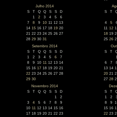
Julho 2014
Ag
S
T
Q
Q
S
S
D
S
T
1
2
3
4
5
6
7
8
9
10
11
12
13
4
5
14
15
16
17
18
19
20
11
12
1
21
22
23
24
25
26
27
18
19
2
28
29
30
31
25
26
2
Setembro 2014
Out
S
T
Q
Q
S
S
D
S
T
1
2
3
4
5
6
7
8
9
10
11
12
13
14
6
7
15
16
17
18
19
20
21
13
14
1
22
23
24
25
26
27
28
20
21
2
29
30
27
28
2
Novembro 2014
Dez
S
T
Q
Q
S
S
D
S
T
1
2
1
2
3
4
5
6
7
8
9
8
9
1
10
11
12
13
14
15
16
15
16
1
17
18
19
20
21
22
23
22
23
2